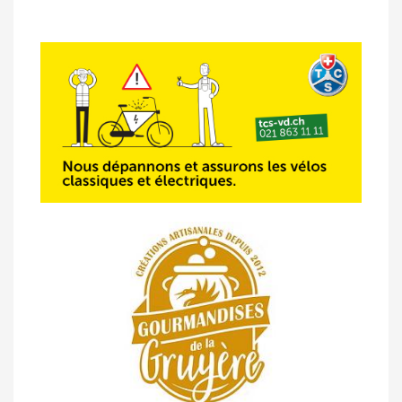
14/04 -
Classement Route -
5e GP de
Semsales (TdC #2)