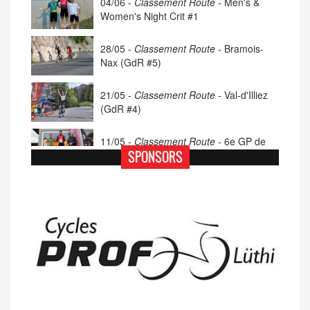
04/06 -
Classement Route -
Men's &
Women's Night Crit #1
28/05 -
Classement Route -
Bramois-
Nax (GdR #5)
21/05 -
Classement Route -
Val-d'Illiez
(GdR #4)
11/05 -
Classement Route -
6e GP de
Porsel (TdC #4)
SPONSORS
07/05 -
Classement Route -
Blonay-Les
Pléiades (GdR #3)
23/04 -
Classement Route -
4e Pringy -
Moléson (TdC #3)
14/04 -
Photos -
Les photos du 5e GP
de Semsales