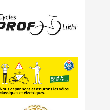
23/04 -
Classement Route -
4e Pringy
- Moléson (TdC #3)
14/04 -
Photos -
Les photos du 5e GP
de Semsales
14/04 -
Classement Route -
5e GP de
Semsales (TdC #2)