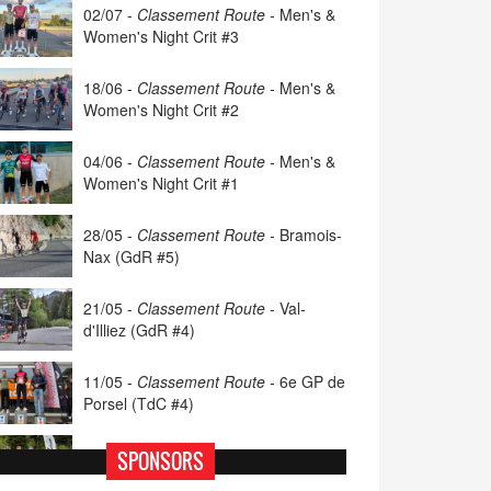
02/07 -
Classement Route -
Men's &
Women's Night Crit #3
18/06 -
Classement Route -
Men's &
Women's Night Crit #2
04/06 -
Classement Route -
Men's &
Women's Night Crit #1
28/05 -
Classement Route -
Bramois-
Nax (GdR #5)
21/05 -
Classement Route -
Val-
d'Illiez (GdR #4)
11/05 -
Classement Route -
6e GP de
Porsel (TdC #4)
07/05 -
Classement Route -
Blonay-
SPONSORS
Les Pléiades (GdR #3)