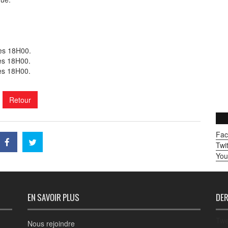
ès 18H00.
ès 18H00.
ès 18H00.
Retour
Fac
Twit
You
EN SAVOIR PLUS
DER
Twe
Nous rejoindre