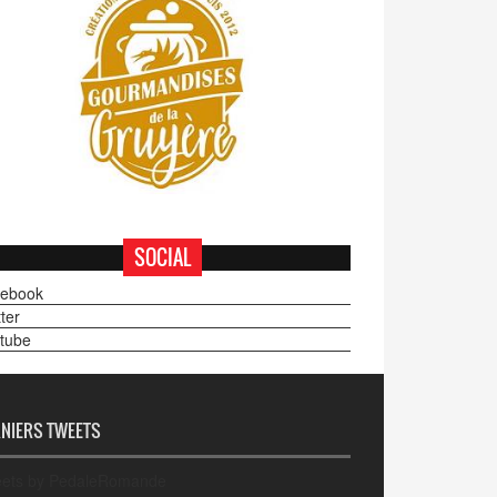
SOCIAL
ebook
ter
tube
NIERS TWEETS
ets by PedaleRomande