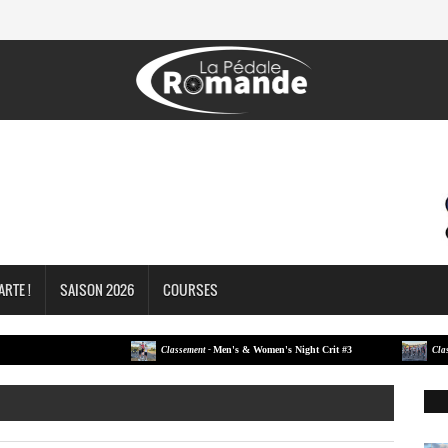
ARTE !
SAISON 2026
COURSES
Men's & Women's Night Crit #3
Classement -
Classement -