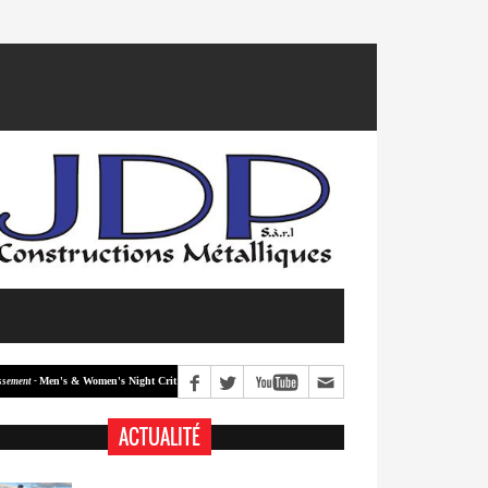
Men's & Women's Night Crit #2
Men's & Women's Night Crit #1
Classement -
ACTUALITÉ