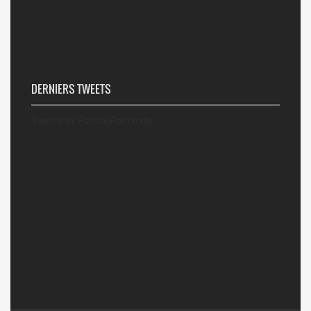
DERNIERS TWEETS
Tweets by PedaleRomande