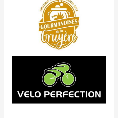
07/05 -
Classement Route -
Blonay-Les
Pléiades (GdR #3)
23/04 -
Classement Route -
4e Pringy -
Moléson (TdC #3)
14/04 -
Photos -
Les photos du 5e GP
de Semsales
14/04 -
Classement Route -
5e GP de
Semsales (TdC #2)