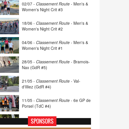
02/07 -
Classement Route -
Men's &
Women's Night Crit #3
18/06 -
Classement Route -
Men's &
Women's Night Crit #2
04/06 -
Classement Route -
Men's &
Women's Night Crit #1
28/05 -
Classement Route -
Bramois-
Nax (GdR #5)
21/05 -
Classement Route -
Val-
d'Illiez (GdR #4)
11/05 -
Classement Route -
6e GP de
Porsel (TdC #4)
07/05 -
Classement Route -
Blonay-
SPONSORS
Les Pléiades (GdR #3)