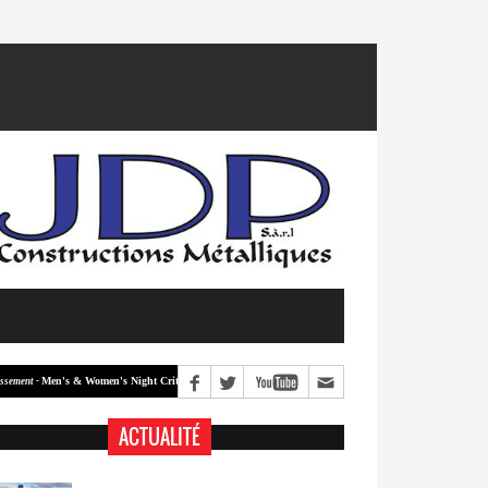
Men's & Women's Night Crit #2
Men's & Women's Night Crit #1
 -
Classement -
ACTUALITÉ