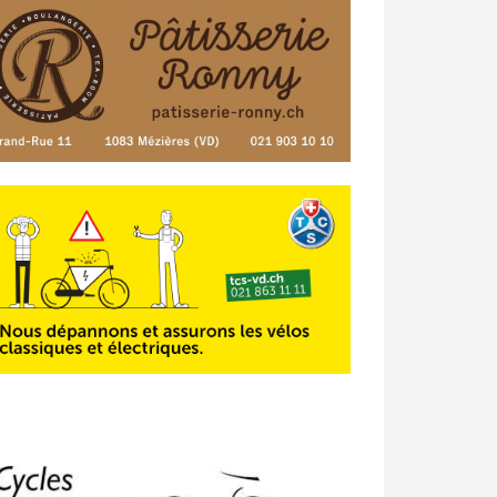
23/04 -
Classement Route -
4e Pringy
- Moléson (TdC #3)
14/04 -
Photos -
Les photos du 5e GP
de Semsales
14/04 -
Classement Route -
5e GP de
Semsales (TdC #2)