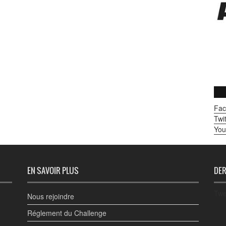
Fac
Twit
You
EN SAVOIR PLUS
DER
Twe
Nous rejoindre
Réglement du Challenge