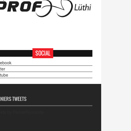
SOCIAL
ebook
ter
tube
NIERS TWEETS
ets by PedaleRomande