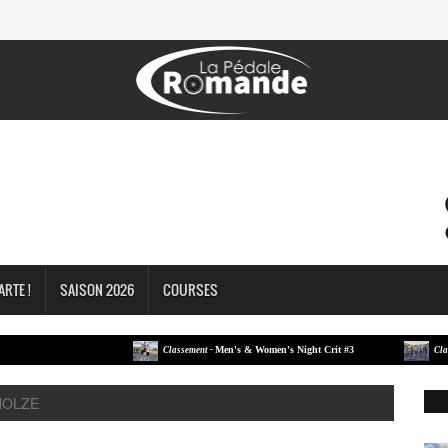
ARTE !
SAISON 2026
COURSES
Men's & Women's Night Crit #3
Classement -
Classement
 HOLZE