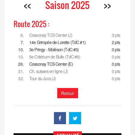
<<
Saison 2025
>>
Route 2025 :
6.
Cossonay TCS Center (J)
3 pts
7.
14e Grimpée de Lorette (TdC #1)
2 pts
10.
3e Pringy - Moléson (TdC #3)
0 pts
10.
5e Critérium de Bulle (TdC #8)
0 pts
26.
Cossonay TCS Center (E)
0 pts
31.
Ch. suisses en ligne (J)
0 pts
32.
Tour du Jura (J)
0 pts
Retour