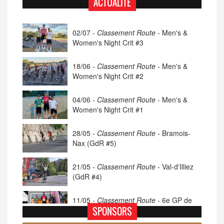
ACTUALITÉ
02/07 -
Classement Route -
Men's &
Women's Night Crit #3
18/06 -
Classement Route -
Men's &
Women's Night Crit #2
04/06 -
Classement Route -
Men's &
Women's Night Crit #1
28/05 -
Classement Route -
Bramois-
Nax (GdR #5)
21/05 -
Classement Route -
Val-d'Illiez
(GdR #4)
11/05 -
Classement Route -
6e GP de
Porsel (TdC #4)
SPONSORS