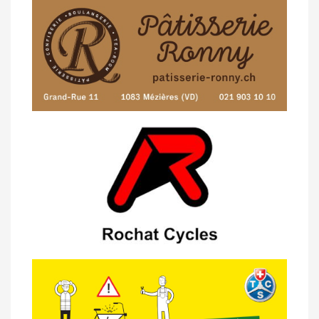
07/05 -
Classement Route -
Blonay-Les
Pléiades (GdR #3)
23/04 -
Classement Route -
4e Pringy -
Moléson (TdC #3)
14/04 -
Photos -
Les photos du 5e GP
de Semsales
14/04 -
Classement Route -
5e GP de
Semsales (TdC #2)