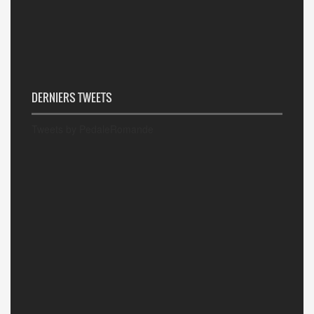
DERNIERS TWEETS
Tweets by PedaleRomande