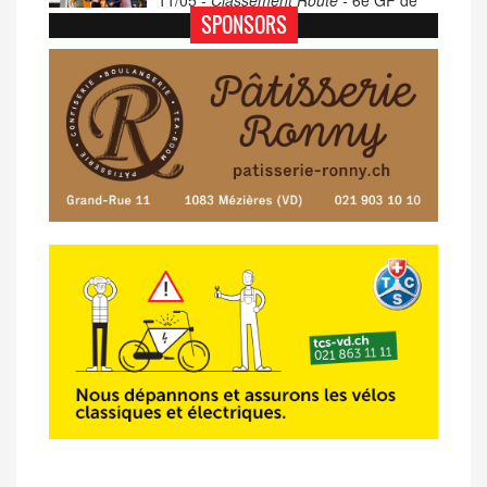
11/05 -
Classement Route -
6e GP de
Porsel (TdC #4)
SPONSORS
07/05 -
Classement Route -
Blonay-Les
Pléiades (GdR #3)
23/04 -
Classement Route -
4e Pringy -
Moléson (TdC #3)
14/04 -
Photos -
Les photos du 5e GP
de Semsales
14/04 -
Classement Route -
5e GP de
Semsales (TdC #2)