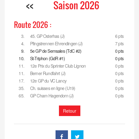
<<
Saison 2026
Route 2026 :
3.
45. GP Osterhas (J)
6 pts
4.
Pfingstrennen Ehrendingen (J)
7 pts
9.
5e GP de Semsales (TdC #2)
0 pts
10.
St-Triphon (GdR #1)
0 pts
11.
12e Prix du Sprinter Club Lignon
0 pts
11.
Berner Rundfahrt (J)
0 pts
17.
12e GP du VC Lancy
0 pts
35.
Ch. suisses en ligne (U19)
0 pts
65.
GP Cham Hagendorn (J)
0 pts
Retour