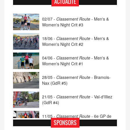
ACTUALITÉ
02/07 -
Classement Route -
Men's &
Women's Night Crit #3
18/06 -
Classement Route -
Men's &
Women's Night Crit #2
04/06 -
Classement Route -
Men's &
Women's Night Crit #1
28/05 -
Classement Route -
Bramois-
Nax (GdR #5)
21/05 -
Classement Route -
Val-d'Illiez
(GdR #4)
11/05 -
Classement Route -
6e GP de
Porsel (TdC #4)
SPONSORS