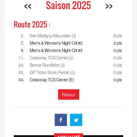
<<
Saison 2025
>>
Route 2025 :
2.
54e Martigny-Mauvoisin (J)
8 pts
7.
Men's & Women's Night Crit #2
2 pts
9.
Men's & Women's Night Crit #3
0 pts
11.
Cossonay TCS Center (J)
0 pts
26.
Berner Rundfahrt (J)
0 pts
30.
GP Ticino Ennio Ferrari (J)
0 pts
34.
Cossonay TCS Center (E)
0 pts
Retour