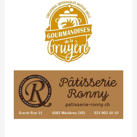
07/05 -
Classement Route -
Blonay-Les
Pléiades (GdR #3)
23/04 -
Classement Route -
4e Pringy -
Moléson (TdC #3)
14/04 -
Photos -
Les photos du 5e GP
de Semsales
14/04 -
Classement Route -
5e GP de
Semsales (TdC #2)