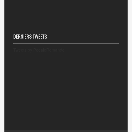
DERNIERS TWEETS
Tweets by PedaleRomande