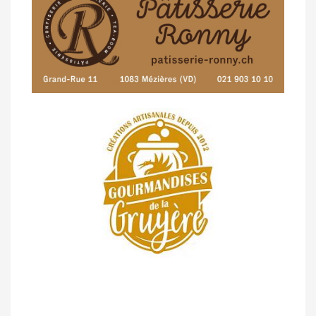
Pléiades (GdR #3)
23/04 -
Classement Route -
4e Pringy -
Moléson (TdC #3)
14/04 -
Photos -
Les photos du 5e GP
de Semsales
14/04 -
Classement Route -
5e GP de
Semsales (TdC #2)