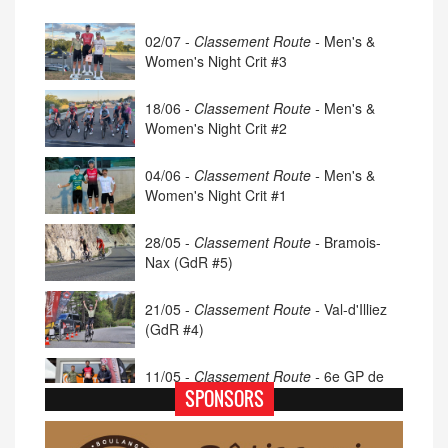
02/07 -
Classement Route -
Men's &
Women's Night Crit #3
18/06 -
Classement Route -
Men's &
Women's Night Crit #2
04/06 -
Classement Route -
Men's &
Women's Night Crit #1
28/05 -
Classement Route -
Bramois-
Nax (GdR #5)
21/05 -
Classement Route -
Val-d'Illiez
(GdR #4)
11/05 -
Classement Route -
6e GP de
Porsel (TdC #4)
SPONSORS
07/05 -
Classement Route -
Blonay-Les