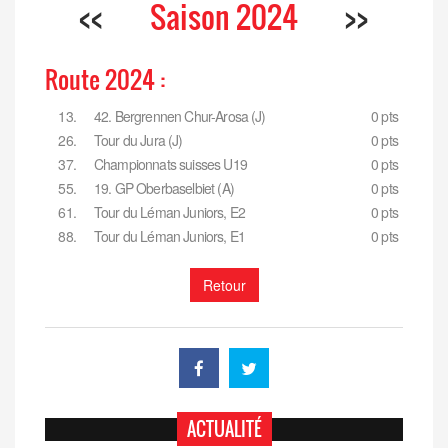
<<
Saison 2024
>>
Route 2024 :
13.
42. Bergrennen Chur-Arosa (J)
0 pts
26.
Tour du Jura (J)
0 pts
37.
Championnats suisses U19
0 pts
55.
19. GP Oberbaselbiet (A)
0 pts
61.
Tour du Léman Juniors, E2
0 pts
88.
Tour du Léman Juniors, E1
0 pts
Retour
ACTUALITÉ