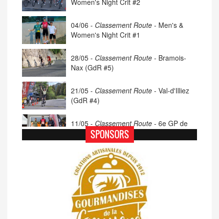
Women's Night Crit #2
04/06 -
Classement Route -
Men's &
Women's Night Crit #1
28/05 -
Classement Route -
Bramois-
Nax (GdR #5)
21/05 -
Classement Route -
Val-d'Illiez
(GdR #4)
11/05 -
Classement Route -
6e GP de
Porsel (TdC #4)
SPONSORS
07/05 -
Classement Route -
Blonay-Les
Pléiades (GdR #3)
23/04 -
Classement Route -
4e Pringy -
Moléson (TdC #3)