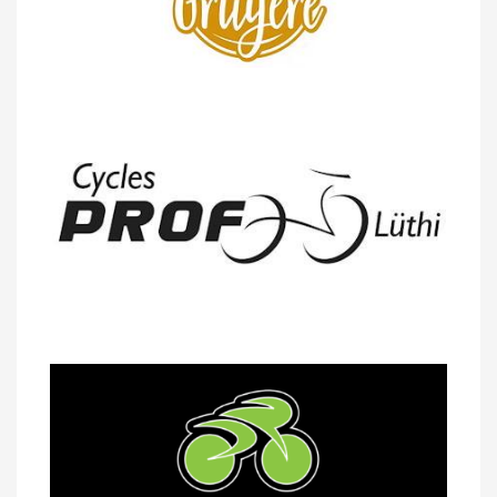
14/04 -
Photos -
Les photos du 5e GP
de Semsales
14/04 -
Classement Route -
5e GP de
Semsales (TdC #2)