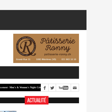
Men's & Women's Night Crit #2
Men's & Women's Night Crit #1
 -
Classement -
ACTUALITÉ