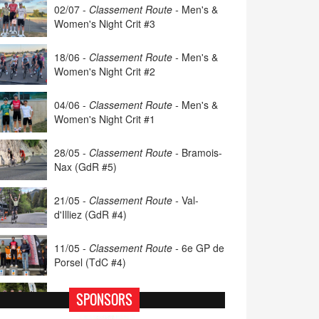
02/07 -
Classement Route -
Men's &
Women's Night Crit #3
18/06 -
Classement Route -
Men's &
Women's Night Crit #2
04/06 -
Classement Route -
Men's &
Women's Night Crit #1
28/05 -
Classement Route -
Bramois-
Nax (GdR #5)
21/05 -
Classement Route -
Val-
d'Illiez (GdR #4)
11/05 -
Classement Route -
6e GP de
Porsel (TdC #4)
07/05 -
Classement Route -
Blonay-
SPONSORS
Les Pléiades (GdR #3)