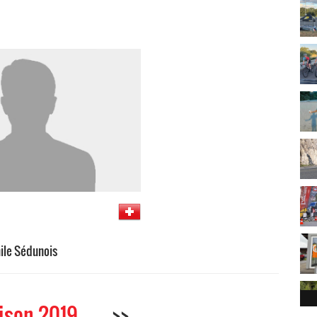
ile Sédunois
ison 2019
>>