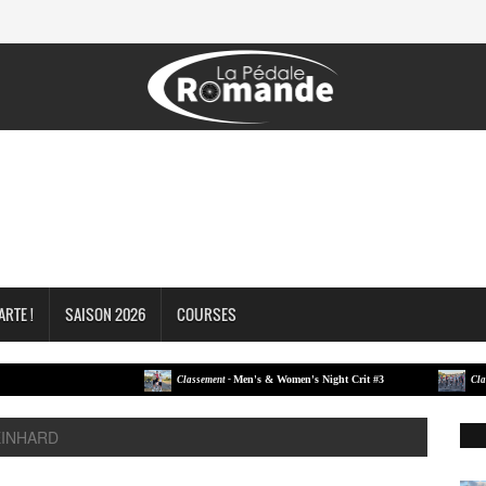
ARTE !
SAISON 2026
COURSES
Men's & Women's Night Crit #3
Classement -
Classement
REINHARD