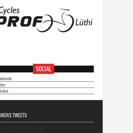
SOCIAL
ebook
ter
tube
NIERS TWEETS
ets by PedaleRomande