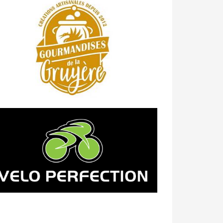
23/04 -
Classement Route -
4e Pringy
- Moléson (TdC #3)
14/04 -
Photos -
Les photos du 5e GP
de Semsales
14/04 -
Classement Route -
5e GP de
Semsales (TdC #2)