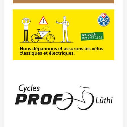
14/04 -
Photos -
Les photos du 5e GP
de Semsales
14/04 -
Classement Route -
5e GP de
Semsales (TdC #2)