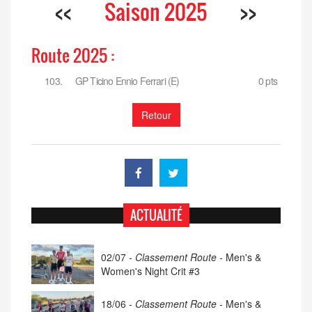
<<
Saison 2025
>>
Route 2025 :
103.
GP Ticino Ennio Ferrari (E)
0 pts
Retour
ACTUALITÉ
02/07 -
Classement Route -
Men's &
Women's Night Crit #3
18/06 -
Classement Route -
Men's &