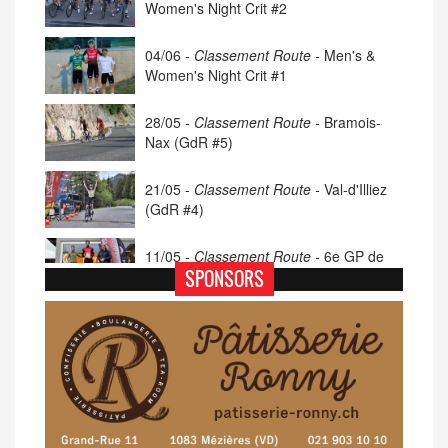
Women's Night Crit #2
04/06 -
Classement Route -
Men's &
Women's Night Crit #1
28/05 -
Classement Route -
Bramois-
Nax (GdR #5)
21/05 -
Classement Route -
Val-d'Illiez
(GdR #4)
11/05 -
Classement Route -
6e GP de
Porsel (TdC #4)
SPONSORS
07/05 -
Classement Route -
Blonay-Les
Pléiades (GdR #3)
23/04 -
Classement Route -
4e Pringy -
Moléson (TdC #3)