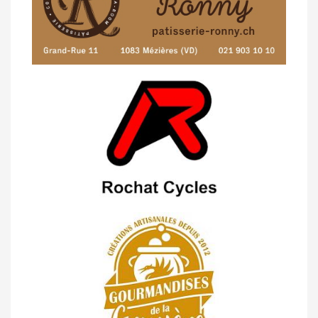
23/04 -
Classement Route -
4e Pringy -
Moléson (TdC #3)
14/04 -
Photos -
Les photos du 5e GP
de Semsales
14/04 -
Classement Route -
5e GP de
Semsales (TdC #2)