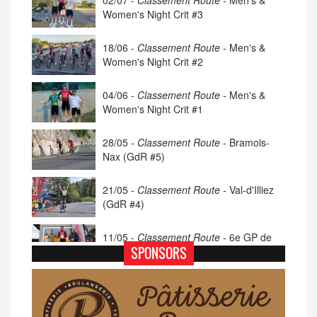
Women's Night Crit #3
18/06 -
Classement Route -
Men's &
Women's Night Crit #2
04/06 -
Classement Route -
Men's &
Women's Night Crit #1
28/05 -
Classement Route -
Bramois-
Nax (GdR #5)
21/05 -
Classement Route -
Val-d'Illiez
(GdR #4)
11/05 -
Classement Route -
6e GP de
Porsel (TdC #4)
SPONSORS
07/05 -
Classement Route -
Blonay-Les
Pléiades (GdR #3)