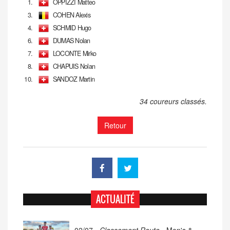
1.
OPPIZZI Matteo
3.
COHEN Alexis
4.
SCHMID Hugo
6.
DUMAS Nolan
7.
LOCONTE Mirko
8.
CHAPUIS Nolan
10.
SANDOZ Martin
34 coureurs classés.
Retour
ACTUALITÉ
02/07 -
Classement Route -
Men's &