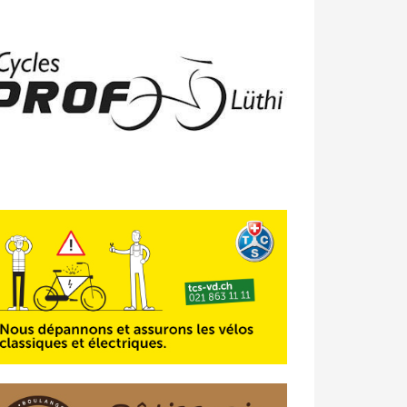
23/04 -
Classement Route -
4e Pringy
- Moléson (TdC #3)
14/04 -
Photos -
Les photos du 5e GP
de Semsales
14/04 -
Classement Route -
5e GP de
Semsales (TdC #2)