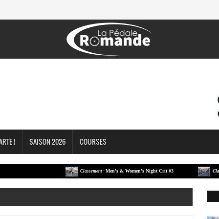
ARTE !
SAISON 2026
COURSES
Men's & Women's Night Crit #3
Classement -
Classemen