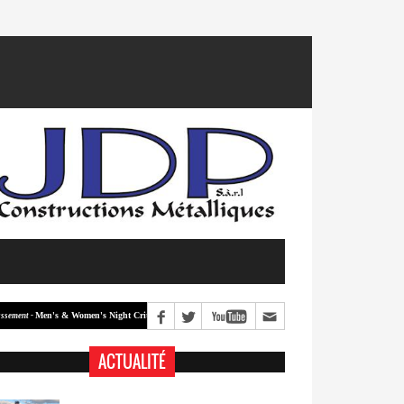
Men's & Women's Night Crit #2
Men's & Women's Night Crit #1
t -
Classement -
ACTUALITÉ