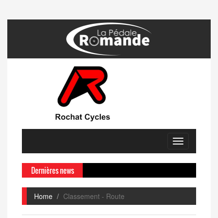
Toggle
navigation
Dernières news
Home
Classement - Route