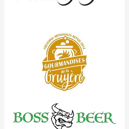
14/04 -
Photos -
Les photos du 5e GP
de Semsales
14/04 -
Classement Route -
5e GP de
Semsales (TdC #2)