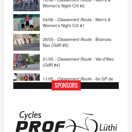
Women's Night Crit #2
04/06 -
Classement Route -
Men's &
Women's Night Crit #1
28/05 -
Classement Route -
Bramois-
Nax (GdR #5)
21/05 -
Classement Route -
Val-d'Illiez
(GdR #4)
11/05 -
Classement Route -
6e GP de
Porsel (TdC #4)
SPONSORS
07/05 -
Classement Route -
Blonay-Les
Pléiades (GdR #3)
23/04 -
Classement Route -
4e Pringy -
Moléson (TdC #3)