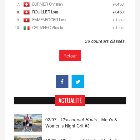
7.
BURNIER Christian
+ 04'53''
8.
ROUILLER Loris
+ 04'53''
9.
EMMENEGGER Lars
+ 1 tour
10.
CATTANEO Alessio
+ 1 tour
36 coureurs classés.
Retour
ACTUALITÉ
02/07 -
Classement Route -
Men's &
Women's Night Crit #3