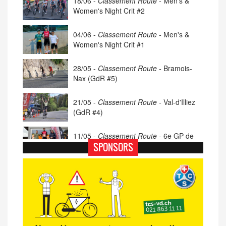
18/06 -
Classement Route -
Men's &
Women's Night Crit #2
04/06 -
Classement Route -
Men's &
Women's Night Crit #1
28/05 -
Classement Route -
Bramois-
Nax (GdR #5)
21/05 -
Classement Route -
Val-d'Illiez
(GdR #4)
11/05 -
Classement Route -
6e GP de
Porsel (TdC #4)
SPONSORS
07/05 -
Classement Route -
Blonay-Les
Pléiades (GdR #3)
23/04 -
Classement Route -
4e Pringy -
Moléson (TdC #3)