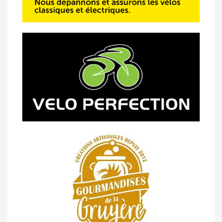
14/04 -
Photos -
Les photos du 5e GP
de Semsales
14/04 -
Classement Route -
5e GP de
Semsales (TdC #2)