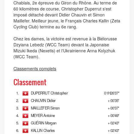
Chablais, 2e épreuve du Giron du Rhône. Au terme de
60 kilomètres de course, Christopher Duperrut s'est
imposé détaché devant Didier Chauvin et Simon
Maillefer. Meilleur jeune, le Français Charles Kallin (Zeta
Cycling Club) termine au 6e rang.
Chez les dames, la victoire est revenue à la Biélorusse
Dzyiana Lebedz (WCC Team) devant la Japonaise
Mizuki Ikeda (Nexetis) et l'Ukrainienne Anna Kolyzhuk
(WCC Team).
Classements complets
Classement
1.
DUPERRUT Christopher
01H26'37''
2.
CHAUVIN Didier
+ 00'35''
3.
MAILLEFER Simon
+ 00'37''
4.
MEYER Antoine
+ 00'49''
5.
GUÉRIN Morgan
+ 02'43''
6.
KALLIN Charles
+ 02'43''