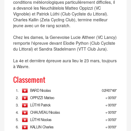
conditions météorologiques particulièrement difficiles, il
a devancé les Neuchâtelois Matteo Oppizzi (VC
Vignoble) et Patrick Lüthi (Club Cycliste du Littoral).
Charles Kallin (Zeta Cycling Club), termine meilleur
jeune avec un 6e rang scratch.
Chez les dames, la Genevoise Lucie Altheer (VC Lancy)
remporte l'épreuve devant Elodie Python (Club Cycliste
du Littoral) et Sandra Stadelmann (VTT Club Jura).
La 4e et dernière épreuve aura lieu le 23 mars, toujours
à Wavre.
Classement
1.
BARD Nicolas
02H07'49''
2.
OPPIZZI Matteo
+ 00'00''
3.
LÜTHI Patrick
+ 00'00''
4.
CHAUVEAU Nicolas
+ 00'00''
5.
LÜTHI Nicolas
+ 00'00''
6.
KALLIN Charles
+ 00'00''