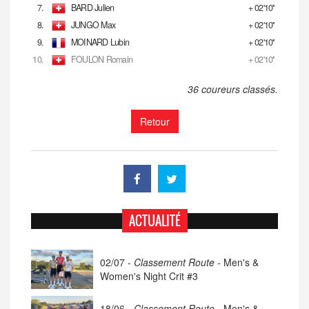
7.
BARD Julien
+ 02'10''
8.
JUNGO Max
+ 02'10''
9.
MOINARD Lubin
+ 02'10''
10.
FOULON Romain
+ 02'10''
36 coureurs classés.
Retour
ACTUALITÉ
02/07 -
Classement Route -
Men's &
Women's Night Crit #3
18/06 -
Classement Route -
Men's &