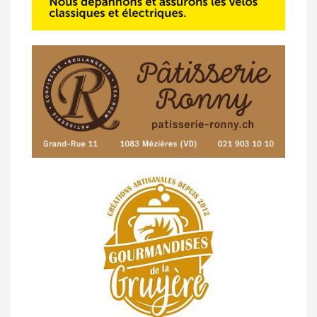
14/04 -
Photos -
Les photos du 5e GP
de Semsales
14/04 -
Classement Route -
5e GP de
Semsales (TdC #2)