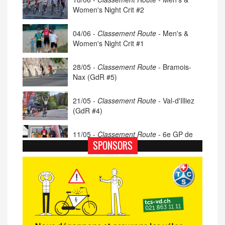
Women's Night Crit #2
04/06 -
Classement Route -
Men's &
Women's Night Crit #1
28/05 -
Classement Route -
Bramois-
Nax (GdR #5)
21/05 -
Classement Route -
Val-d'Illiez
(GdR #4)
11/05 -
Classement Route -
6e GP de
Porsel (TdC #4)
SPONSORS
07/05 -
Classement Route -
Blonay-Les
Pléiades (GdR #3)
23/04 -
Classement Route -
4e Pringy -
Moléson (TdC #3)